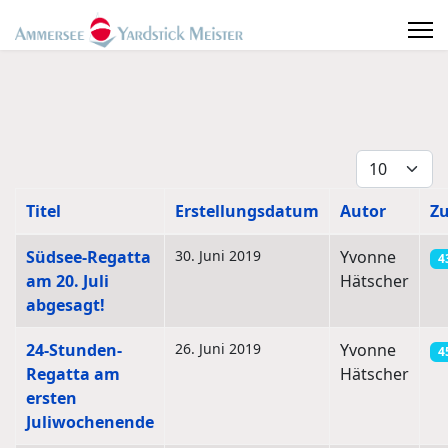
Anzeige #
Titel
Erstellungsdatum
Autor
Zu
Beiträge
Südsee-Regatta
30. Juni 2019
Yvonne
4
am 20. Juli
Hätscher
abgesagt!
24-Stunden-
26. Juni 2019
Yvonne
4
Regatta am
Hätscher
ersten
Juliwochenende