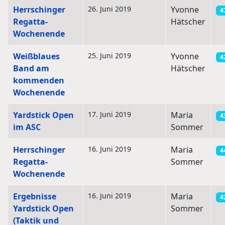
Herrschinger
26. Juni 2019
Yvonne
4
Regatta-
Hätscher
Wochenende
Weißblaues
25. Juni 2019
Yvonne
4
Band am
Hätscher
kommenden
Wochenende
Yardstick Open
17. Juni 2019
Maria
4
im ASC
Sommer
Herrschinger
16. Juni 2019
Maria
4
Regatta-
Sommer
Wochenende
Ergebnisse
16. Juni 2019
Maria
4
Yardstick Open
Sommer
(Taktik und