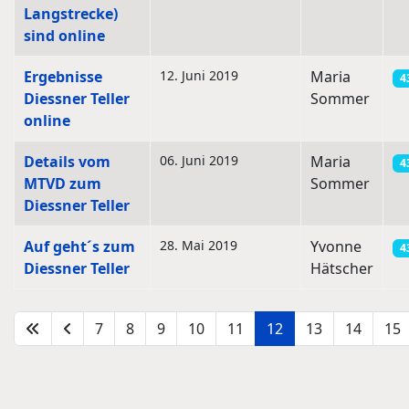
Langstrecke)
sind online
Ergebnisse
12. Juni 2019
Maria
4
Diessner Teller
Sommer
online
Details vom
06. Juni 2019
Maria
4
MTVD zum
Sommer
Diessner Teller
Auf geht´s zum
28. Mai 2019
Yvonne
4
Diessner Teller
Hätscher
7
8
9
10
11
12
13
14
15
Seite 12 von 22