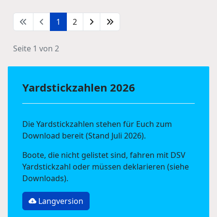
1
2
Seite 1 von 2
Yardstickzahlen 2026
Die Yardstickzahlen stehen für Euch zum
Download bereit (Stand Juli 2026).
Boote, die nicht gelistet sind, fahren mit DSV
Yardstickzahl oder müssen deklarieren (siehe
Downloads).
Langversion