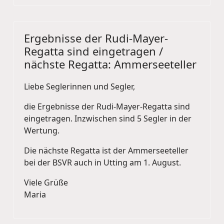
Ergebnisse der Rudi-Mayer-
Regatta sind eingetragen /
nächste Regatta: Ammerseeteller
Liebe Seglerinnen und Segler,
die Ergebnisse der Rudi-Mayer-Regatta sind
eingetragen. Inzwischen sind 5 Segler in der
Wertung.
Die nächste Regatta ist der Ammerseeteller
bei der BSVR auch in Utting am 1. August.
Viele Grüße
Maria