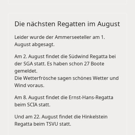
Die nächsten Regatten im August
Leider wurde der Ammerseeteller am 1.
August abgesagt.
Am 2. August findet die Südwind Regatta bei
der SGA statt. Es haben schon 27 Boote
gemeldet.
Die Wetterfrösche sagen schönes Wetter und
Wind voraus.
Am 8. August findet die Ernst-Hans-Regatta
beim SCIA statt.
Und am 22. August findet die Hinkelstein
Regatta beim TSVU statt.